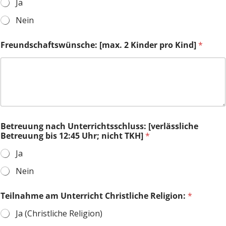
Ja
K
i
Nein
n
d
Freundschaftswünsche: [max. 2 Kinder pro Kind]
*
e
r
Betreuung nach Unterrichtsschluss: [verlässliche
Betreuung bis 12:45 Uhr; nicht TKH]
*
Ja
Nein
Teilnahme am Unterricht Christliche Religion:
*
Ja (Christliche Religion)