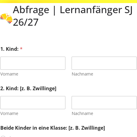
Abfrage | Lernanfänger SJ
Zum
Inhalt
26/27
springen
1. Kind:
*
Vorname
Nachname
n
2. Kind: [z. B. Zwillinge]
i
c
h
t
K
Vorname
Nachname
o
p
Beide Kinder in eine Klasse: [z. B. Zwillinge]
i
e